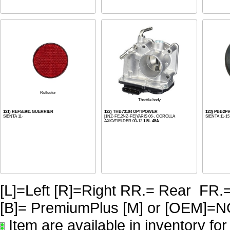
Reflector
Throttle body
121) REF5E941 GUERRIER
122) THB73104 OPTIPOWER
123) PBB2F
SIENTA 11-
[1NZ-FE,2NZ-FE]YARIS 06-, COROLLA
SIENTA 11-15
AXIO/FIELDER 00-12
1.5L 45A
[L]=Left [R]=Right RR.= Rear FR.
[B]= PremiumPlus [M] or [OE
Item are available in inventory fo