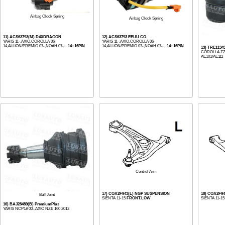
Airbag Clock Spring
Airbag Clock Spring
11) ACS63793(M) D4XDRAGON
12) ACS63793 EEUU CO.
YARIS 11-,AXIO,COROLLA 06-
YARIS 11-,AXIO,COROLLA 06-
14,ALLION/PREMIO 07-,NOAH 07-...
14+16PIN
14,ALLION/PREMIO 07-,NOAH 07-...
14+16PIN
13) TRE1134
COROLLA ZZE
AE101/AE111
Control Arm
17) COA2F943(L) NGP SUSPENSION
18) COA2F9
Ball Joint
SIENTA 11-15
FRONT.LOW
SIENTA 11-1
16) BAJ28489(B) PremiumPlus
YARIS NCP1# 00-,AXIO NZE 160 2012