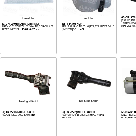
63) OIF1805
Cabin Filter
Fuel Filter
[2SZ-FE,1N
14,PREMIO 01
61) CAF23091(NO BORDER) NGP
62) FFT43075 NGP
SIZE=3/4-16
PREMIO 01-07,NOAH 07-10,ALTIS,COROLLA 03
PRIUS 09-,RACTIS 05-10,[1TR,2TR]HIACE 04-10,
1ZZFE ,NZE121,...
196X216X17mm
[1NZ,2ZR]CO...
L=84
Turn Signal Switch
Turn Signal Switch
66) TSS26865(RHD) EEUU CO.
67) TSS72509(RHD) EEUU CO.
68) STA3219
ALLION II 2007-2009 T267
RHD
AQUA/PRIUS 15-18 1NZ NHP10 JAPAN
[2NZ-FE,1N
FACELIFT
00-12,YARIS/