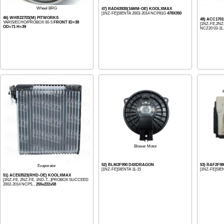
Wheel BRG
47) RAD63930(16MM-OE) KOOLXMAX
[1NZ-FE]SIENTA 2003-2014 NCP81G
478X350
46) WHB22703(M) PITWORKS
48) ACC170
YARIS/ECHO/PROBOX 00-5
FRONT ID=38
[1NZ-FE,2NZ-
OD=71 H=39
NCZ20 03-11, 
Blower Motor
52) BLM2F990 D4XDRAGON
53) RAF2F9
Evaporator
[1NZ-FE]SIENTA 11-15
[1NZ-FE]SIEN
51) ACE63523(RHD-OE) KOOLXMAX
[1NZ-FE, 2NZ-FE, 1ND-T...]PROBOX SUCCEED
2002-2014 NCP5...
255x222x58