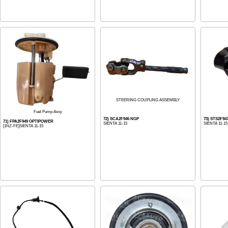
STEERING COUPLING ASSEMBLY
Fuel Pump Assy
72) SCA2F946 NGP
73) STS2F9
71) FPA2F949 OPTIPOWER
SIENTA 11-15
SIENTA 11-15
[1NZ-FE]SIENTA 11-15