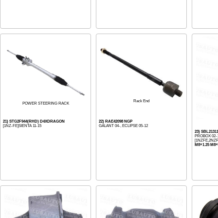
Rack End
POWER STEERING RACK
21) STG2F944(RHD) D4XDRAGON
22) RAE42098 NGP
[1NZ-FE]SIENTA 11-15
GALANT 04-, ECLIPSE 05-12
23) SBL2131
PROBOX 02-1
[1NZFE,2NZ
M8×1.25 M8×