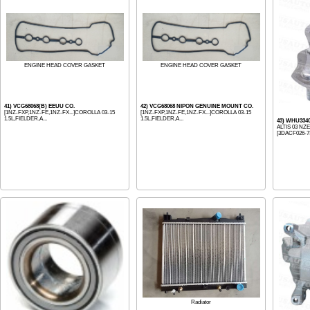
ENGINE HEAD COVER GASKET
ENGINE HEAD COVER GASKET
41) VCG68068(B) EEUU CO.
42) VCG68068 NIPON GENUINE MOUNT CO.
[1NZ-FXP,1NZ-FE,1NZ-FX...]COROLLA 03-15
[1NZ-FXP,1NZ-FE,1NZ-FX...]COROLLA 03-15
1.5L,FIELDER,A...
1.5L,FIELDER,A...
43) WHU334
ALTIS 03 NZE
[3DACF026-7
Radiator