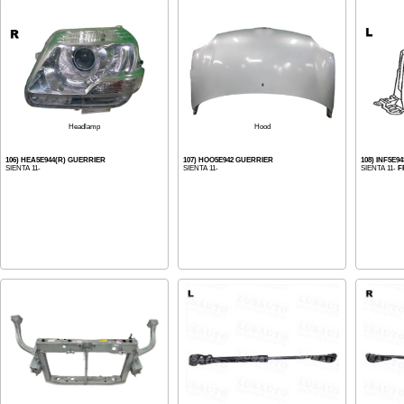
Headlamp
Hood
106) HEA5E944(R) GUERRIER
107) HOO5E942 GUERRIER
108) INF5E9
SIENTA 11-
SIENTA 11-
SIENTA 11-
F