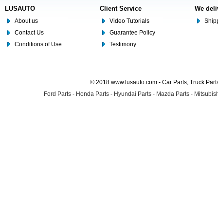
LUSAUTO
Client Service
We deli
About us
Video Tutorials
Shipp
Contact Us
Guarantee Policy
Conditions of Use
Testimony
© 2018 www.lusauto.com - Car Parts, Truck Part
Ford Parts
-
Honda Parts
-
Hyundai Parts
-
Mazda Parts
-
Mitsubish