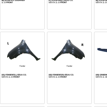
96) BUS2F575 :GUERRIER
97) DOO2F991(L) EEUU CO.
98) DOO2F99
11-15
FRONT
SIENTA 11-15
FRONT
SIENTA 11-1
Fender
Fender
101) FEN5E937(L) EEUU CO.
102) FEN5E937(R) EEUU CO.
103) GRI5E9
SIENTA 11-15
FRONT
SIENTA 11-15
FRONT
SIENTA 11-
U