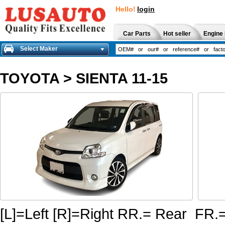
Hello!
login
Car Parts
Hot seller
Engine 
Select Maker
TOYOTA
>
SIENTA 11-15
[L]=Left [R]=Right RR.= Rear FR.