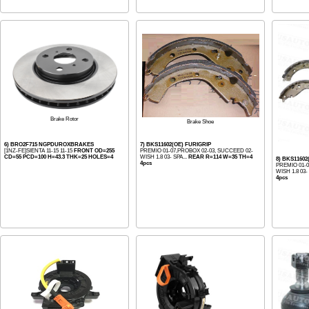
Brake Rotor
Brake Shoe
6) BRO2F715 NGPDUROXBRAKES
7) BKS11602(OE) FURIGRIP
[1NZ-FE]SIENTA 11-15 11-15
FRONT OD=255
PREMIO 01-07,PROBOX 02-03, SUCCEED 02-
CD=55 PCD=100 H=43.3 THK=25 HOLES=4
WISH 1.8 03- SPA...
REAR R=114 W=35 TH=4
8) BKS116
4pcs
PREMIO 01-0
WISH 1.8 03- 
4pcs