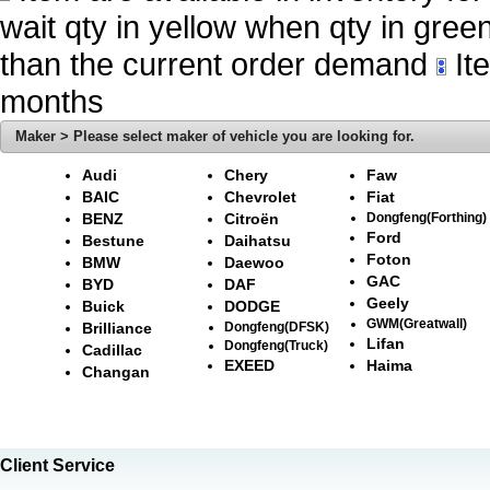
wait qty in yellow when qty in gree
than the current order demand
Ite
months
Maker > Please select maker of vehicle you are looking for.
Audi
Chery
Faw
BAIC
Chevrolet
Fiat
BENZ
Citroën
Dongfeng(Forthing)
Ford
Bestune
Daihatsu
Foton
BMW
Daewoo
GAC
BYD
DAF
Geely
Buick
DODGE
GWM(Greatwall)
Brilliance
Dongfeng(DFSK)
Lifan
Dongfeng(Truck)
Cadillac
EXEED
Haima
Changan
Client Service