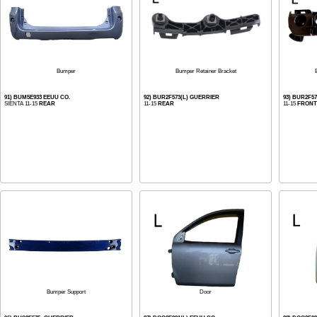
Bumper
Bumper Retainer Bracket
91) BUM5E933 EEUU CO.
92) BUR2F573(L) GUERRIER
93) BUR2F5
SIENTA 11-15
REAR
11-15
REAR
11-15
FRONT
Door
Bumper Support