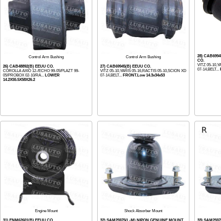
28) CAB699
Control Arm Bushing
Control Arm Bushing
CO.
VITZ 05-10,Y
26) CAB48892(B) EEUU CO.
27) CAB69945(B) EEUU CO.
07-14,BELT...
COROLLA AXIO 12-/ECHO 99-05/PLAZT 99-
VITZ 05-10,YARIS 05-16,RACTIS 05-10,SCION XD
05/PROBOX 02-10/RA...
LOWER
07-14,BELT...
FRONT.Low 14.3x34x53
14.2X55.5X58X26.2
Engine Mount
Shock Absorber Mount
31) ENM62601(B) EEUU CO.
32) SAM25975(L-M) NIPON GENUINE MOUNT
33) SAM259