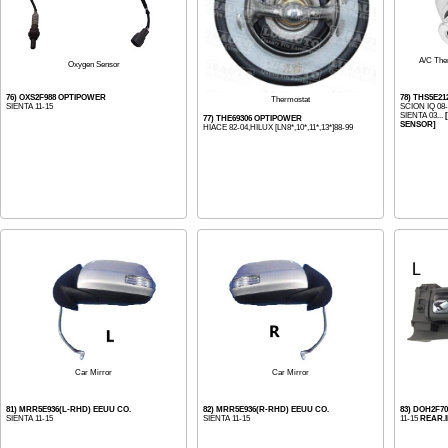
A/C The
Oxygen Sensor
76) OXS2F988 OPTIPOWER
78) THS5E2
Thermostat
SIENTA 11-15
SCION IQ 08-
SIENTA 03...
77) THE69306 OPTIPOWER
SENSOR]
HIACE 82-04,HILUX [LN8*,10*,11*,13*]88-99
Car Mirror
Car Mirror
81) MRR5E936(L-RHD) EEUU CO.
82) MRR5E936(R-RHD) EEUU CO.
83) DOH2F7
SIENTA 11-15
SIENTA 11-15
11-15
REAR.