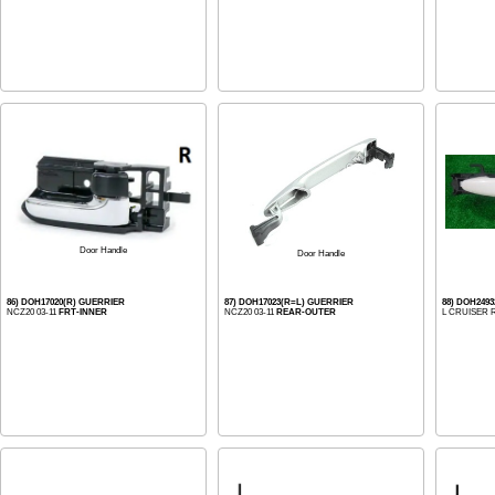
Door Handle
Door Handle
86) DOH17020(R) GUERRIER
87) DOH17023(R=L) GUERRIER
88) DOH249
NCZ20 03-11
FRT-INNER
NCZ20 03-11
REAR-OUTER
L CRUISER 