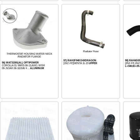
Radiator Hose
THERMOSTAT HOUSING WATER NECK
/RADIATOR FLANGE
57) RAH2F948 D4XDRAGON
58) RAH6D0
56) WAT31591(AL) OPTIPOWER
[1NZ-FE]SIENTA 11-15
UPPER
[2NZ-FE,1NZ
COROLLA 01-YARIS 08-13,AXIO, WISH
L=340,ID=29.
09-,NOAH 08-18,RAV 4 ...
ALUMINUM