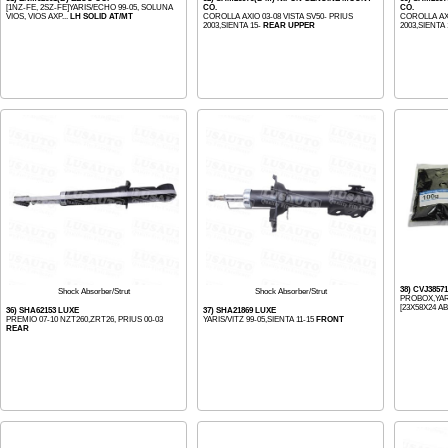
[1NZ-FE, 2SZ-FE]YARIS/ECHO 99-05, SOLUNA
CO.
CO.
VIOS, VIOS AXP...
LH SOLID AT/MT
COROLLA AXIO 03-08 VISTA SV50- PRIUS
COROLLA AXI
2003,SIENTA 15-
REAR UPPER
2003,SIENTA 
38) CVJ3857
Shock Absorber/Strut
Shock Absorber/Strut
PROBOX,YARI
[23X58X24 A
36) SHA62153 LUXE
37) SHA21869 LUXE
PREMIO 07-10 NZT260,ZRT26, PRIUS 00-03
YARIS/VITZ 99-05,SIENTA 11-15
FRONT
REAR