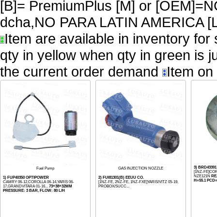
[B]= PremiumPlus [M] or [OEM
dcha,NO PARA LATIN AMERICA [L
Item are available in inventory for
qty in yellow when qty in green is 
the current order demand
Item on 
3) BRD433
Fuel Pump
GAS INJECTION NOZZLE
[1NZ-FE]COR
NZE121N
RE
1) FUP40350 OPTIPOWER
2) FUI81301(B) EEUU CO.
H=55.1 PCD
CAMRY 06-12,COROLLA 06-14,YARIS 06-
[1NZ-FE, 2NZ-FE, 1NZ-FXE]YARIS/VITZ 05-19,
17,GRANDVITARA 01-16...
73×38×32MM
PROBOX/SUCC...
PRESSURE: 3 BAR, FLOW: 80 L/H