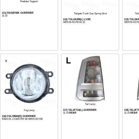
Radiator Support
111) RAS2F668 :GUERRIER
Tailgate Trunk Gas Spring Strut
Tai
11-15
112) TGL2A939(L) LUXE
113) TGL2A9
SIENTA NCP8 03-15
SIENTA NCP8
Tail Lamp
117) TAL2F714(L) GUERRIER
118) TAL2F7
Fog Lamp
11-15
REAR
11-15
REAR
116) FGL33564(R) GUERRIER
RAV4 05-,COASTER 08,YARIS 05 H/B